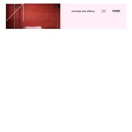
This September is all about pink. For
four weeks, our showroom
transforms into a Viennese
coffeehouse.
Stop by for a coffee with us — we're
looking forward to talking with you.
What does a good chair have to do
with good building on existing
structures? Over coffee and pink
cake, we'll talk about repurposing
and lifecycles — with female
architects, property owners, and
everyone who wants to rethink
spaces.